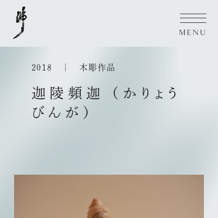
M
E
N
U
C
L
O
S
E
2018
｜
木彫作品
迦陵頻迦（かりょう
びんが）