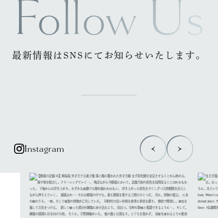
Follow Us
最
新
情
報
は
S
N
S
に
て
お
知
ら
せ
い
た
し
ま
す
。
I
n
s
t
a
g
r
a
m